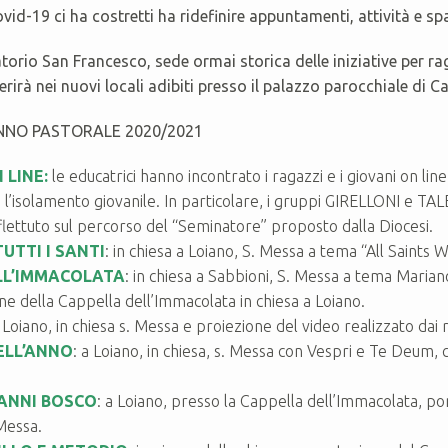
ovid-19 ci ha costretti ha ridefinire appuntamenti, attività e sp
orio San Francesco, sede ormai storica delle iniziative per ragaz
ferirà nei nuovi locali adibiti presso il palazzo parocchiale di 
ANNO PASTORALE 2020/2021
 LINE:
le educatrici hanno incontrato i ragazzi e i giovani on li
 l’isolamento giovanile. In particolare, i gruppi GIRELLONI e T
iflettuto sul percorso del “Seminatore” proposto dalla Diocesi.
TUTTI I SANTI
: in chiesa a Loiano, S. Messa a tema “All Saints W
LL’IMMACOLATA
: in chiesa a Sabbioni, S. Messa a tema Maria
ne della Cappella dell’Immacolata in chiesa a Loiano.
a Loiano, in chiesa s. Messa e proiezione del video realizzato dai
ELL’ANNO
: a Loiano, in chiesa, s. Messa con Vespri e Te Deum, 
ANNI BOSCO
: a Loiano, presso la Cappella dell’Immacolata, p
Messa.