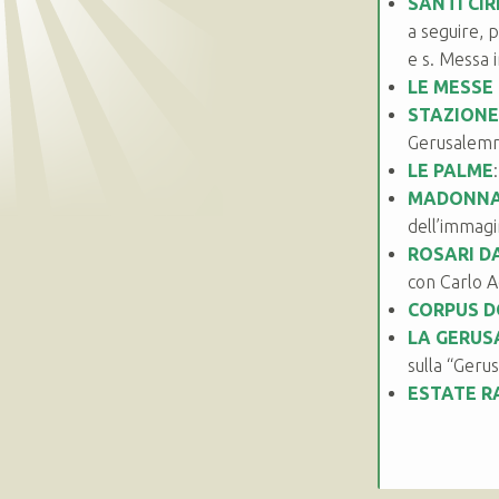
SANTI CI
a seguire, 
e s. Messa 
LE MESSE
STAZIONE
Gerusalemme
LE PALME
MADONNA 
dell’immagi
ROSARI D
con Carlo A
CORPUS D
LA GERU
sulla “Ger
ESTATE R