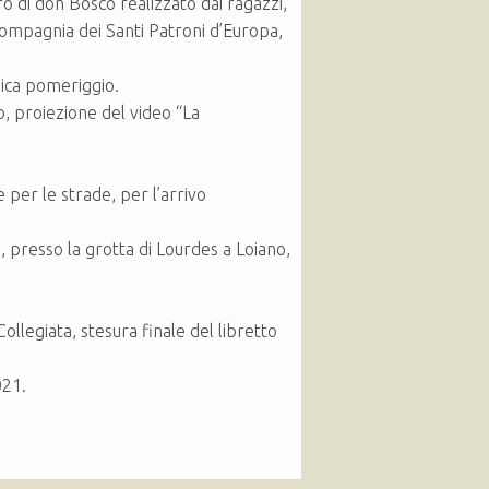
ro di don Bosco realizzato dai ragazzi,
 compagnia dei Santi Patroni d’Europa,
nica pomeriggio.
o, proiezione del video “La
e per le strade, per l’arrivo
, presso la grotta di Lourdes a Loiano,
Collegiata, stesura finale del libretto
021.