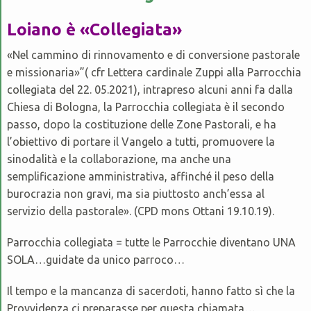
LITURGIA
Loiano è «Collegiata»
CARITAS
«Nel cammino di rinnovamento e di conversione pastorale
CATECHESI
e missionaria»”( cfr Lettera cardinale Zuppi alla Parrocchia
collegiata del 22. 05.2021), intrapreso alcuni anni fa dalla
PASTORALE GIOVANILE
Chiesa di Bologna, la Parrocchia collegiata è il secondo
passo, dopo la costituzione delle Zone Pastorali, e ha
LOCALI PER GRUPPI
l’obiettivo di portare il Vangelo a tutti, promuovere la
sinodalità e la collaborazione, ma anche una
semplificazione amministrativa, affinché il peso della
burocrazia non gravi, ma sia piuttosto anch’essa al
servizio della pastorale». (CPD mons Ottani 19.10.19).
Parrocchia collegiata = tutte le Parrocchie diventano UNA
SOLA…guidate da unico parroco…
Il tempo e la mancanza di sacerdoti, hanno fatto sì che la
Provvidenza ci preparasse per questa chiamata…